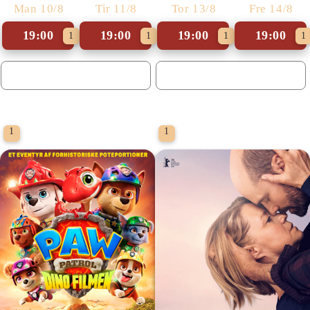
Man 10/8
Tir 11/8
Tor 13/8
Fre 14/8
19:00
19:00
19:00
19:00
1
1
1
1
1
1
Danmarkspremiere
Danmarkspremiere