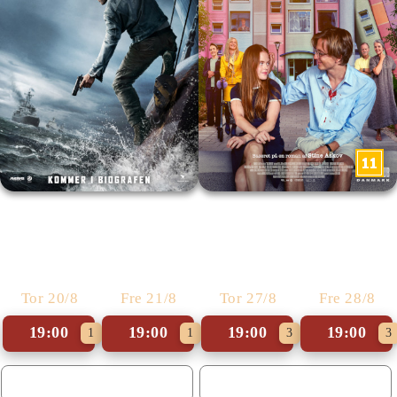
Mutiny
Nøjsomheden
Tor 20/8
Fre 21/8
Tor 27/8
Fre 28/8
19:00
19:00
19:00
19:00
1
1
3
3