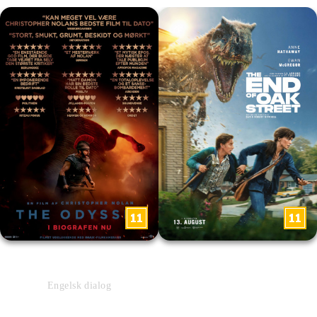
The Odyssey
The End of Oak Street
Engelsk dialog