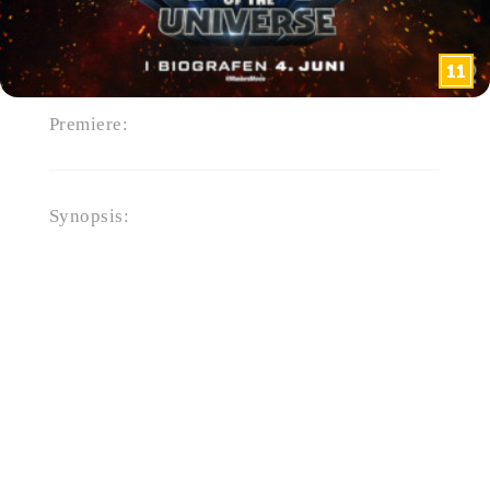
Premiere:
4. juni 2026
Synopsis:
Efter at have været adskilt i 15
år fører Kraftsværdet prins Adam
(Nicholas Galitzine) tilbage til
Eternia, hvor han opdager, at
hans hjem er knust under
Skeletors (Jared Leto) djævelske
herredømme. For at redde sin
familie og sin verden må Adam
slå sig sammen med sine
nærmeste allierede, Teela
(Camila Mendes) og Duncan
(Idris Elba), og omfavne sin